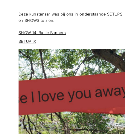
Deze kunstenaar was bij ons in onderstaande SETUPS
Wilt u op de hoogte blijven dan kunt u zich hier
en SHOWS te zien.
inschrijven voor onze nieuwsbrief.
SHOW 14. Battle Banners
Verstuur
SETUP IX