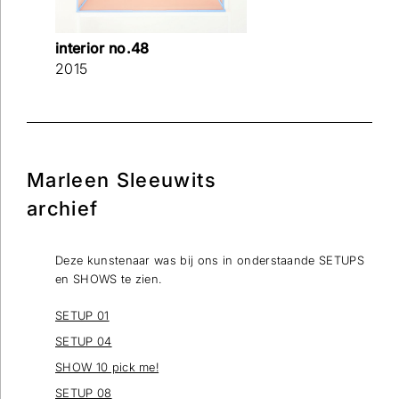
interior no.48
2015
Marleen Sleeuwits
Wilt u op de hoogte blijven dan kunt u zich hier
archief
inschrijven voor onze nieuwsbrief.
Deze kunstenaar was bij ons in onderstaande SETUPS
Verstuur
en SHOWS te zien.
SETUP 01
SETUP 04
SHOW 10 pick me!
SETUP 08