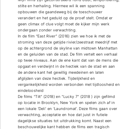
stilte en herhaling. Hiermee wil ik een spanning
opbouwen die gaandeweg bij de toeschouwer
verandert en het geduld op de proef stelt. Omdat er
geen climax of clue volgt moet de kijker mijn werk
ondergaan zonder verwachting.
In de film “East River” (2016) zien we hoe ik met de
stroming van deze getijde rivier/zeestraat meedrijf met
op de achtergrond de skyline van midtown Manhattan
en de geluiden van de stad. De film vertelt een verhaal
op twee niveaus. Aan de ene kant dat van de mens die
opgaat en verdwijnt in de hectiek van de stad en aan
de andere kant het gewillig meedeinen en laten
afglijden van deze hectiek. Tijdelijkheid en
vergankelijkheid worden verbonden met tijdloosheid en
eindeloosheid
De films “Tilt” (2018) en “Lucky 7” (2018 ) zijn gefilmd
op locatie in Brooklyn, New York en spelen zich af in
een lokale ‘Deli’ en ‘Laundromat’. Deze films gaan over
verwachting, acceptatie en hoe dat juist in futiele
dagelijkse situaties tot uitdrukking komt. Naast een
beschouwelijke kant hebben de films een tragisch