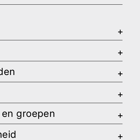
jden
g en groepen
heid