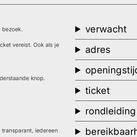
verwacht
je bezoek.
cket vereist. Ook als je
adres
openingsti
onderstaande knop.
ticket
rondleidin
kunt u zich hier inschrijven voor onze nieuwsbrief.
bereikbaar
 transparant, iedereen