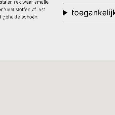
Verstuur
 stalen rek waar smalle
tueel sloffen of iest
toegankelij
l gehakte schoen.