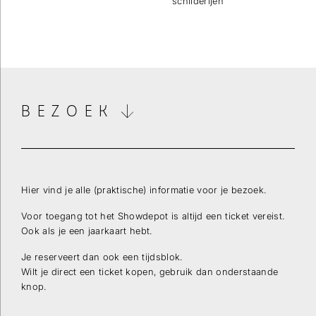
schilderijen
Wilt u op de hoogte blijven dan kunt u zich hier
inschrijven voor onze nieuwsbrief.
Verstuur
BEZOEK
Hier vind je alle (praktische) informatie voor je bezoek.
Voor toegang tot het Showdepot is altijd een ticket vereist.
Ook als je een jaarkaart hebt.
Je reserveert dan ook een tijdsblok.
Wilt je direct een ticket kopen, gebruik dan onderstaande
knop.