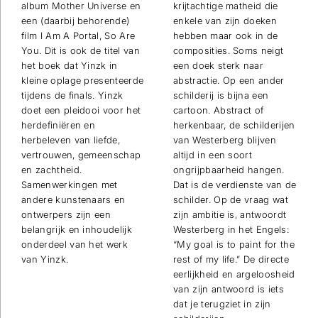
album Mother Universe en
krijtachtige matheid die
een (daarbij behorende)
enkele van zijn doeken
film I Am A Portal, So Are
hebben maar ook in de
You. Dit is ook de titel van
composities. Soms neigt
het boek dat Yinzk in
een doek sterk naar
kleine oplage presenteerde
abstractie. Op een ander
tijdens de finals. Yinzk
schilderij is bijna een
doet een pleidooi voor het
cartoon. Abstract of
herdefiniëren en
herkenbaar, de schilderijen
herbeleven van liefde,
van Westerberg blijven
vertrouwen, gemeenschap
altijd in een soort
en zachtheid.
ongrijpbaarheid hangen.
Samenwerkingen met
Dat is de verdienste van de
andere kunstenaars en
schilder. Op de vraag wat
ontwerpers zijn een
zijn ambitie is, antwoordt
belangrijk en inhoudelijk
Westerberg in het Engels:
onderdeel van het werk
“My goal is to paint for the
van Yinzk.
rest of my life.” De directe
eerlijkheid en argeloosheid
van zijn antwoord is iets
dat je terugziet in zijn