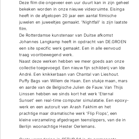
Deze film die ongeveer een uur duurt kan in zijn geheel
bekeken worden in onze nieuwe videoruimte. Eisinga
heeft in de afgelopen 20 jaar een aantal filmische
juwelen en juweeltjes gemaakt. 'Nightfall' is zijn laatste
film.
De Rotterdamse kunstenaar van Duitse afkomst
Johannes Langkamp heeft in opdracht van DE.GROEN
een site specific werk gemaakt. Een in alle eenvoud
traag voortbewegend werk.
Naast deze werken hebben we meer goeds aan onze
collectie toegevoegd. Een nieuw fijn schilderij van Ide
André. Een knikkerbaan van Chantal van Lieshout.
Puffy Bags van Willem de Haan. Een stukje maan, mars
en aarde van de Belgische Julien de Fauw. Van Thijs
Linssen hebben we sinds kort het werk 'Eternal
Sunset' een real-time computer simulatatie. Een epoxy-
werk en een autoruit van Arash Fakhim en het
prachtige maar dramatische werk ‘Flip Flops’, een
kleine verzameling afgedragen teenslippers, van de in
Berlijn woonachtige Hester Oerlemans.