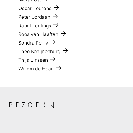
Oscar Lourens
Peter Jordaan
Raoul Teulings
Wilt u op de hoogte blijven dan kunt u zich hier
Roos van Haaften
inschrijven voor onze nieuwsbrief.
Sondra Perry
Theo Konijnenburg
Verstuur
Thijs Linssen
Willem de Haan
BEZOEK