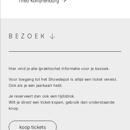
Theo Konijnenburg
BEZOEK
Wilt u op de hoogte blijven dan kunt u zich hier
inschrijven voor onze nieuwsbrief.
Hier vind je alle (praktische) informatie voor je bezoek.
Voor toegang tot het Showdepot is altijd een ticket vereist.
Verstuur
Ook als je een jaarkaart hebt.
Je reserveert dan ook een tijdsblok.
Wilt je direct een ticket kopen, gebruik dan onderstaande
knop.
koop tickets