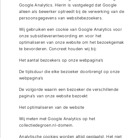
Google Analytics. Hierin is vastgelegd dat Google
alleen als bewerker optreedt bij de verwerking van de
persoonsgegevens van websitebezoekers.
Wij gebruiken een cookie van Google Analytics voor
onze subsidieverantwoording en voor het
optimaliseren van onze website om het bezoekgemak
te bevorderen. Concreet houden wij bij:
Het aantal bezoekers op onze webpagina’s
De tijdsduur die elke bezoeker doorbrengt op onze
Wilt u op de hoogte blijven dan kunt u zich hier
webpagina’s
inschrijven voor onze nieuwsbrief.
De volgorde waarin een bezoeker de verschillende
Verstuur
pagina’s van onze website bezoekt
Het optimaliseren van de website
Wij meten met Google Analytics op het
collectiedegroen.nl-domein.
Analytische cookies worden altijd geplaatst. Het niet